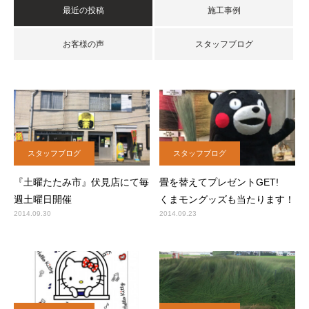
最近の投稿
施工事例
お客様の声
スタッフブログ
スタッフブログ
スタッフブログ
『土曜たたみ市』伏見店にて毎
畳を替えてプレゼントGET!
週土曜日開催
くまモングッズも当たります！
2014.09.30
2014.09.23