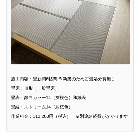
施工内容：畳新調6帖間 ※新築のため古畳処分費無し
畳床：Ⅲ形（一般畳床）
畳表：銀白カラー14（灰桜色）和紙表
畳縁：ストリーム14（灰桜色）
作業料金：112,200円（税込） ※別途諸経費がかかります