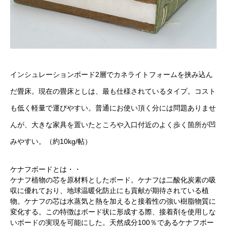
インシュレーションボード2層でカネライトフォームを挟み込ん
だ畳床。現在の畳床としは、最も仕様されているタイプ。コスト
も低く軽量で運びやすい。普通にお使い頂く分には問題ありませ
んが、大きな家具を置いたところや入口付近のよく歩く箇所が凹
みやすい。（約10kg/帖）
ケナフボードとは・・
ケナフ植物の芯を原材料としたボード。ケナフは二酸化炭素の吸
収に優れており、地球温暖化防止にも貢献が期待されている植
物。ケナフの芯は水蒸気と熱を加えると接着性の強い樹脂物質に
変化する。この特徴はボード状に形成する際、接着剤を使用しな
いボードの実現を可能にした。天然成分100％であるケナフボー