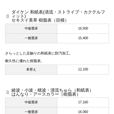
ダイケン 和紙表(清流・ストライプ・カクテルフ
ィット)
セキスイ美草 樹脂表（目積）
中級畳床
16,500
一般畳床
15,400
さらっとした足触りの和紙表に防汚加工。
耐久性に優れた樹脂表。
表替え
12,100
綾波・小波・穂波・清流ちゅら（和紙表）
はんなり・アースカラー（樹脂表）
中級畳床
17,160
一般畳床
16,060