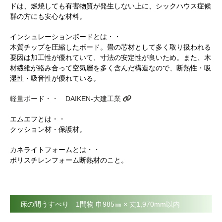
ドは、燃焼しても有害物質が発生しない上に、シックハウス症候
群の方にも安心な材料。
インシュレーションボードとは・・
木質チップを圧縮したボード。畳の芯材として多く取り扱われる
要因は加工性が優れていて、寸法の安定性が良いため。また、木
材繊維が絡み合って空気層を多く含んだ構造なので、断熱性・吸
湿性・吸音性が優れている。
軽量ボード・・ DAIKEN-大建工業
エムエフとは・・
クッション材・保護材。
カネライトフォームとは・・
ポリスチレンフォーム断熱材のこと。
床の間うすべり 1間物 巾985㎜ × 丈1,970mm以内