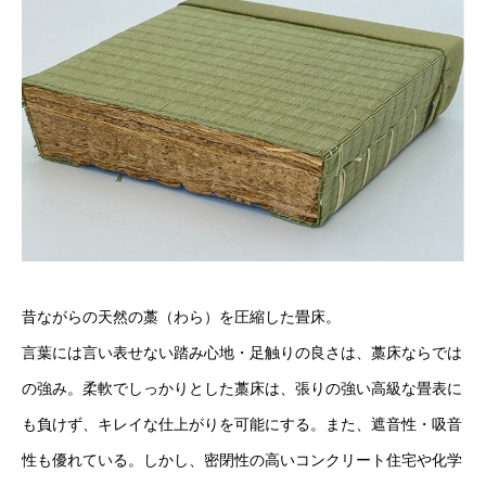
昔ながらの天然の藁（わら）を圧縮した畳床。
言葉には言い表せない踏み心地・足触りの良さは、藁床ならでは
の強み。柔軟でしっかりとした藁床は、張りの強い高級な畳表に
も負けず、キレイな仕上がりを可能にする。また、遮音性・吸音
性も優れている。しかし、密閉性の高いコンクリート住宅や化学