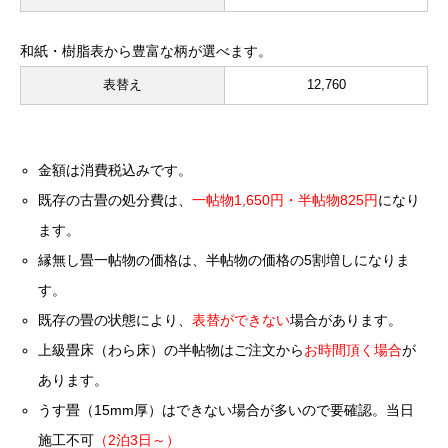
和紙・樹脂表から豊富な柄が選べます。
表替え
12,760
金額は消費税込みです。
既存の古畳の処分費は、
一帖物1,650円・半帖物825円
になり
ます。
縁無し畳一帖物の価格は、半帖物の価格の5割増しになりま
す。
既存の畳の状態により、
表替ができない
場合があります。
上級畳床（わら床）の半帖物はご注文から
お時間頂く場合
が
あります。
うす畳（15mm厚）はできない場合が多いので要確認。当日
施工不可
（2泊3日～）