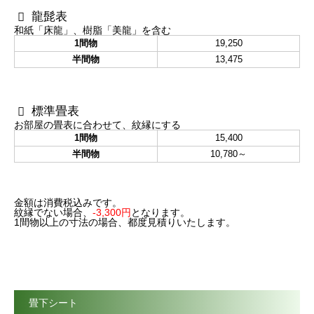
龍髭表
和紙「床龍」、樹脂「美龍」を含む
1間物
19,250
半間物
13,475
標準畳表
お部屋の畳表に合わせて、紋縁にする
1間物
15,400
半間物
10,780～
金額は消費税込みです。
紋縁でない場合、
-3,300円
となります。
1間物以上の寸法の場合、都度見積りいたします。
畳下シート