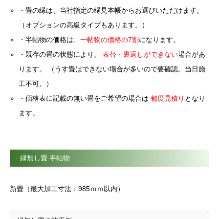
・畳の縁は、当社指定の縁見本帳からお選びいただけます。
（オプションの高級タイプもあります。）
・半帖物の価格は、
一帖物の価格の7割
になります。
・既存の畳の状態により、
表替・裏返しができない
場合があ
ります。 （うす畳はできない場合が多いので要確認。当日施
工不可。）
・価格表に記載の無い畳をご希望の場合は
都度見積り
となり
ます。
縁無し畳 半帖物
新畳（最大加工寸法：985ｍｍ以内）