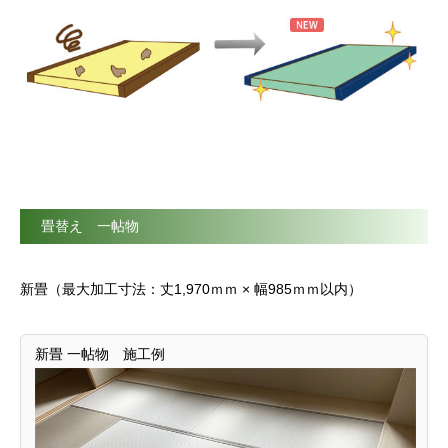
畳替え 一帖物
新畳（最大加工寸法：丈1,970ｍｍ × 幅985ｍｍ以内）
新畳 一帖物 施工例