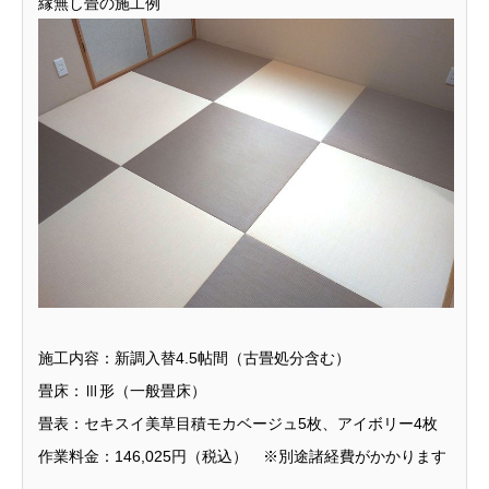
縁無し畳の施工例
施工内容：新調入替4.5帖間（古畳処分含む）
畳床：Ⅲ形（一般畳床）
畳表：セキスイ美草目積モカベージュ5枚、アイボリー4枚
作業料金：146,025円（税込） ※別途諸経費がかかります