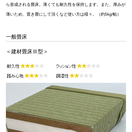
ら形成される畳床。薄くても耐久性を保持します。また、厚みが
薄いため、置き畳にして頂くなど使い方は様々。（約5kg/帖）
一般畳床
＜建材畳床Ⅲ型＞