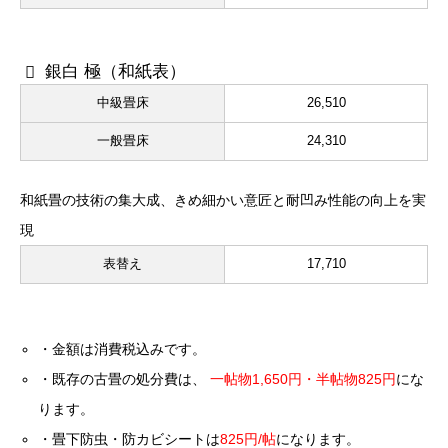
銀白 極（和紙表）
中級畳床
26,510
一般畳床
24,310
和紙畳の技術の集大成、きめ細かい意匠と耐凹み性能の向上を実
現
表替え
17,710
・金額は消費税込みです。
・既存の古畳の処分費は、
一帖物1,650円・半帖物825円
にな
ります。
・畳下防虫・防カビシートは
825円/帖
になります。