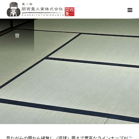
畳
昔ながらの畳から縁無し（琉球）畳まで豊富なラインナップがご