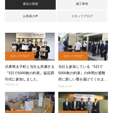
最近の投稿
施工事例
お客様の声
スタッフブログ
スタッフブログ
スタッフブログ
兵庫県太子町と当社も所属する
当社も参加している『5日で
『5日で5000枚の約束』協定調
5000枚の約束』の仲間が避難
印式に参加しました。
所に新しい畳を届けてくれまし
2020.01.12
た。
2019.10.23