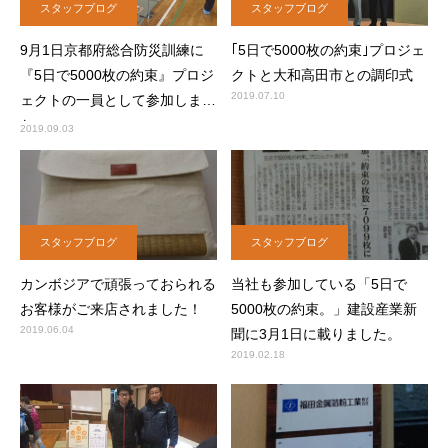
スタッフブログ
スタッフブログ
9月1日京都府総合防災訓練に
｢5日で5000枚の約束｣プロジェ
『5日で5000枚の約束』プロジ
クトと大和高田市との調印式
2019.07.10
ェクトの一員として参加しまし
た。
2019.09.03
スタッフブログ
スタッフブログ
カンボジアで頑張っておられる
当社も参加している「5日で
お客様がご来店されました！
5000枚の約束。」建設産業新
2019.06.04
聞に3月1日に載りました。
2019.02.18