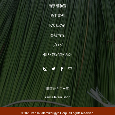
衝撃緩和畳
施工事例
お客様の声
会社情報
ブログ
個人情報保護方針
関西畳 ヤフー店
kansaitatami shop
©2020 kansaitatamikougyo Corp. all rights reserved.