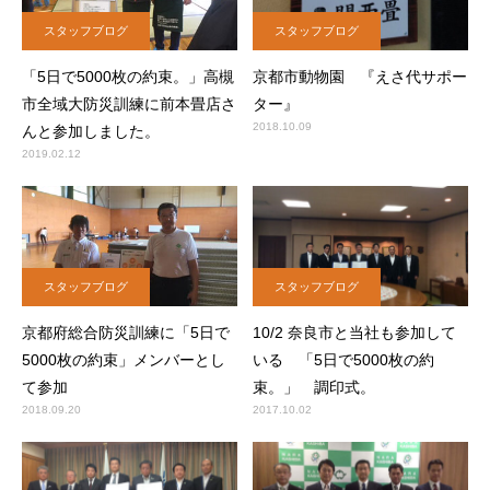
スタッフブログ
スタッフブログ
「5日で5000枚の約束。」高槻
京都市動物園 『えさ代サポー
市全域大防災訓練に前本畳店さ
ター』
2018.10.09
んと参加しました。
2019.02.12
スタッフブログ
スタッフブログ
京都府総合防災訓練に「5日で
10/2 奈良市と当社も参加して
5000枚の約束」メンバーとし
いる 「5日で5000枚の約
て参加
束。」 調印式。
2018.09.20
2017.10.02