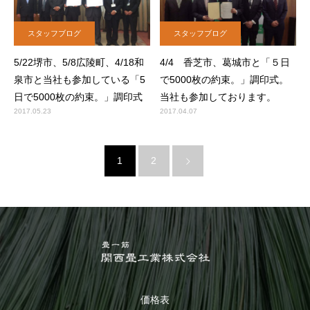
スタッフブログ
スタッフブログ
5/22堺市、5/8広陵町、4/18和
4/4 香芝市、葛城市と「５日
泉市と当社も参加している「5
で5000枚の約束。」調印式。
日で5000枚の約束。」調印式
当社も参加しております。
2017.05.23
2017.04.07
1
2
価格表