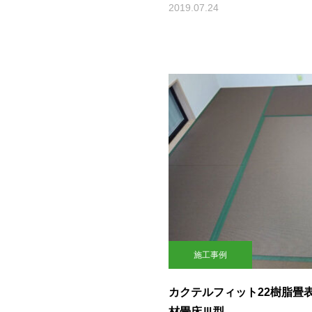
2019.07.24
施工事例
カクテルフィット22樹脂畳
材畳床Ⅲ型