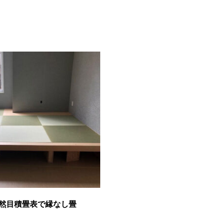
然目積畳表で縁なし畳