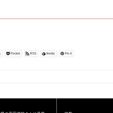
a
Pocket
RSS
feedly
Pin it