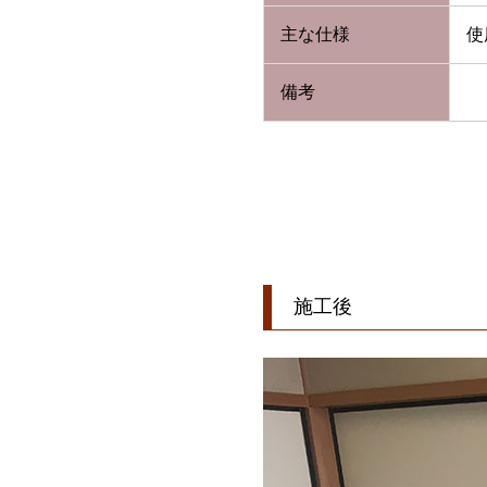
主な仕様
使
備考
施工後