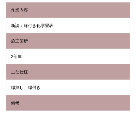
作業内容
新調：縁付き化学畳表
施工箇所
2部屋
主な仕様
縁無し、縁付き
備考