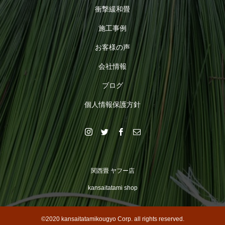
衝撃緩和畳
施工事例
お客様の声
会社情報
ブログ
個人情報保護方針
関西畳 ヤフー店
kansaitatami shop
©2020 kansaitatamikougyo Corp. all rights reserved.