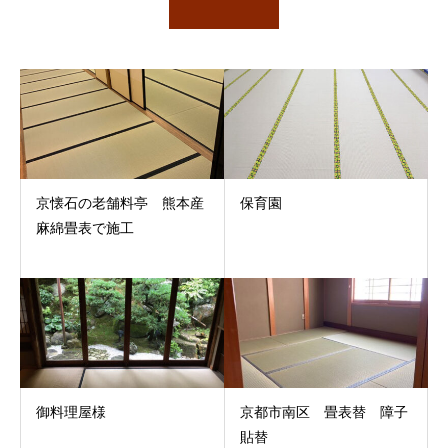
京懐石の老舗料亭 熊本産
保育園
麻綿畳表で施工
御料理屋様
京都市南区 畳表替 障子
貼替