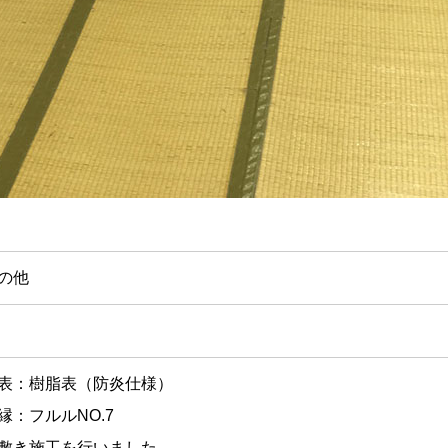
の他
表：樹脂表（防炎仕様）
縁：フルルNO.7
敷き施工を行いました。