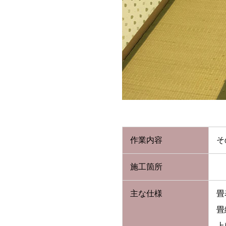
作業内容
そ
施工箇所
主な仕様
畳
畳
上