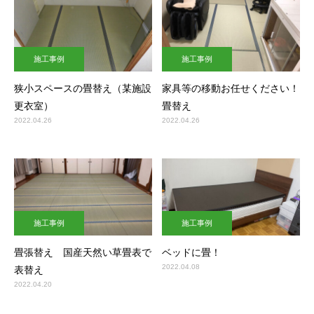
施工事例
施工事例
狭小スペースの畳替え（某施設
家具等の移動お任せください！
更衣室）
畳替え
2022.04.26
2022.04.26
施工事例
施工事例
畳張替え 国産天然い草畳表で
ベッドに畳！
2022.04.08
表替え
2022.04.20