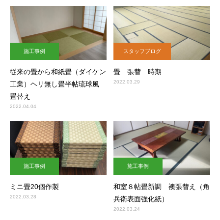
施工事例
スタッフブログ
従来の畳から和紙畳（ダイケン
畳 張替 時期
2022.03.29
工業）ヘリ無し畳半帖琉球風
畳替え
2022.04.04
施工事例
施工事例
ミニ畳20個作製
和室８帖畳新調 襖張替え（角
2022.03.28
兵衛表面強化紙）
2022.03.24