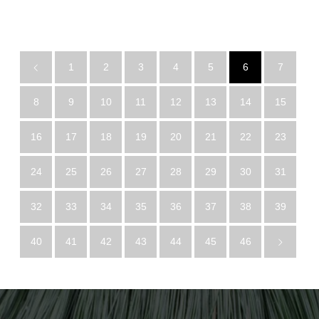
1
2
3
4
5
6
7
8
9
10
11
12
13
14
15
16
17
18
19
20
21
22
23
24
25
26
27
28
29
30
31
32
33
34
35
36
37
38
39
40
41
42
43
44
45
46