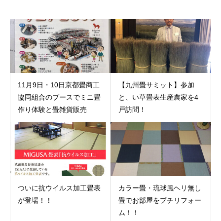
11月9日・10日京都畳商工
【九州畳サミット】参加
協同組合のブースでミニ畳
と、い草畳表生産農家を4
作り体験と畳雑貨販売
戸訪問！
ついに抗ウイルス加工畳表
カラー畳・琉球風ヘリ無し
が登場！！
畳でお部屋をプチリフォー
ム！！