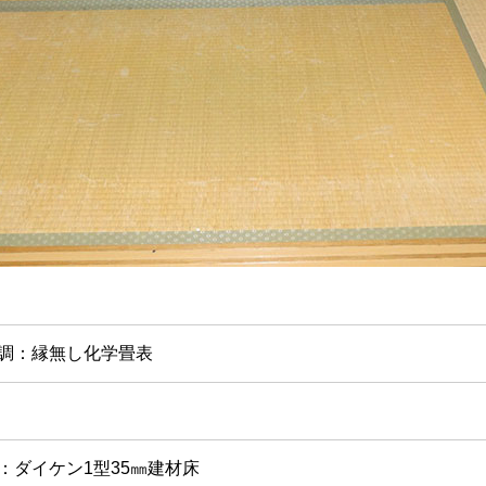
調：縁無し化学畳表
：ダイケン1型35㎜建材床