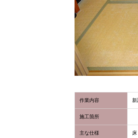
作業内容
新
施工箇所
主な仕様
床