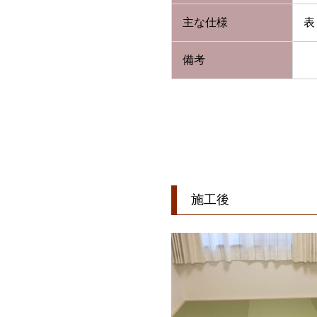
主な仕様
表
備考
施工後