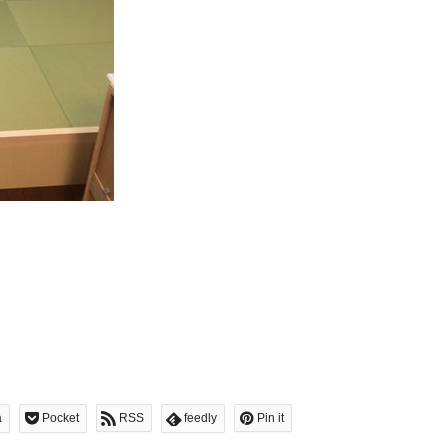
a
Pocket
RSS
feedly
Pin it