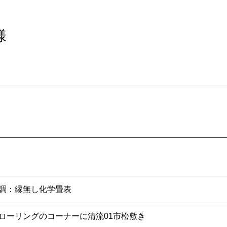
様
調：縁無し化学畳表
ローリングのコーナーに清流01市松敷き