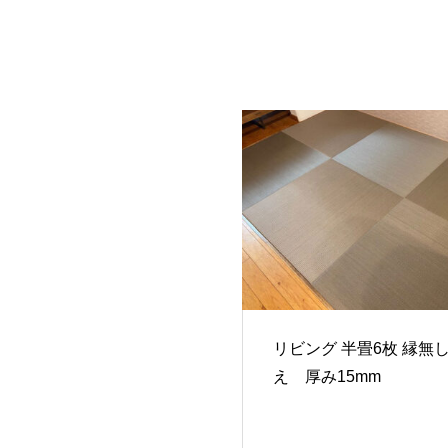
リビング 半畳6枚 縁無
え 厚み15mm