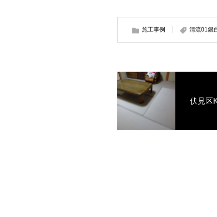
施工事例
清流01銀
伏見区