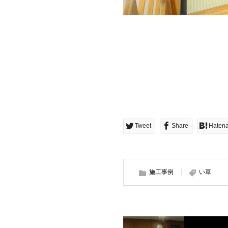
Tweet
Share
Haten
施工事例
い草