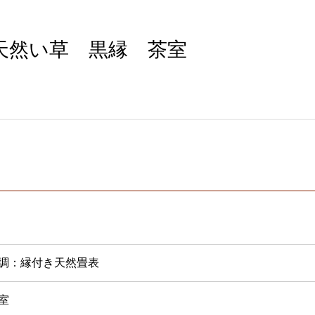
天然い草 黒縁 茶室
調：縁付き天然畳表
室