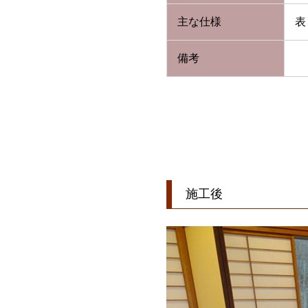
主な仕様
表
備考
施工後