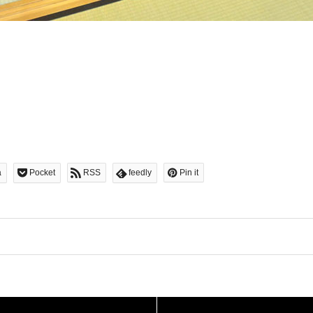
a
Pocket
RSS
feedly
Pin it