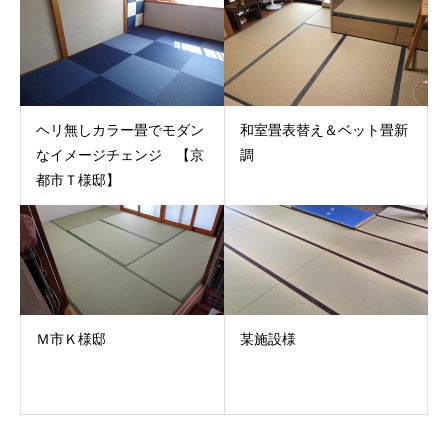
ヘリ無しカラー畳でモダン
和室畳表替え＆ベット畳新
なイメージチェンジ 【京
調
都市Ｔ様邸】
Ｍ市Ｋ様邸
某施設様