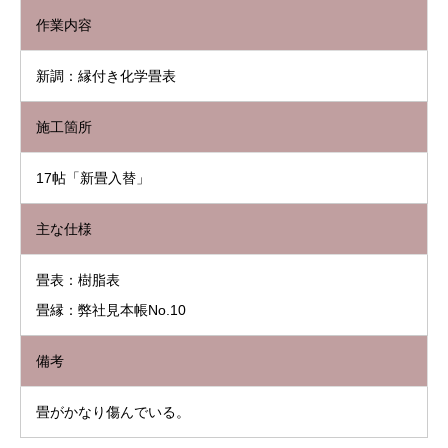
作業内容
新調：縁付き化学畳表
施工箇所
17帖「新畳入替」
主な仕様
畳表：樹脂表
畳縁：弊社見本帳No.10
備考
畳がかなり傷んでいる。