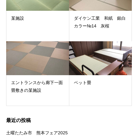
某施設
ダイケン工業 和紙 銀白
カラー№14 灰桜
エントランスから廊下一面
ベット畳
畳敷きの某施設
最近の投稿
土曜たたみ市 熊本フェア2025