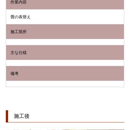
作業内容
畳の表替え
施工箇所
主な仕様
備考
施工後