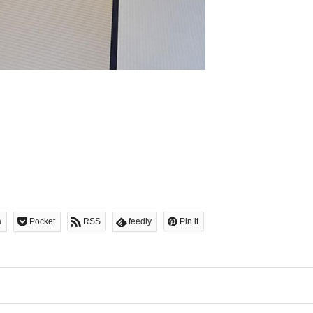
a
Pocket
RSS
feedly
Pin it