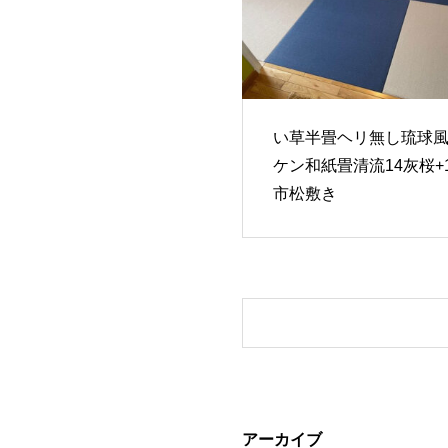
い草半畳ヘリ無し琉球
ケン和紙畳清流14灰桜+
市松敷き
アーカイブ