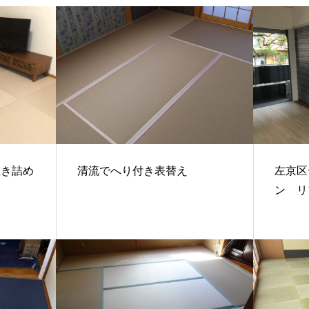
敷き詰め
清流でへり付き表替え
左京区
ン 