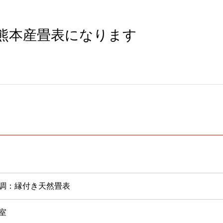
の熊本産畳表になります
調：縁付き天然畳表
室