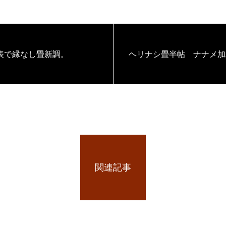
表で縁なし畳新調。
ヘリナシ畳半帖 ナナメ加
関連記事