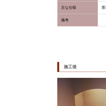
主な仕様
茶
備考
施工後