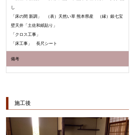
し
「床の間 新調」 （表）天然い草 熊本県産 （縁）銀七宝
壁天井「土佐和紙貼り」
「クロス工事」
「床工事」 長尺シート
備考
施工後