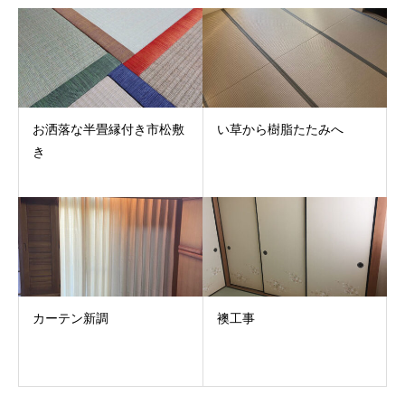
お洒落な半畳縁付き市松敷
い草から樹脂たたみへ
き
カーテン新調
襖工事