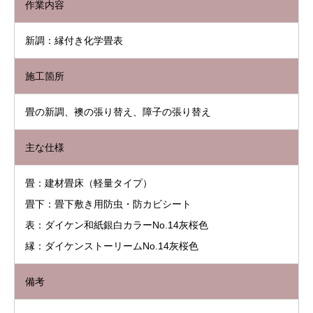
作業内容
新調：縁付き化学畳表
施工箇所
畳の新調、襖の張り替え、障子の張り替え
主な仕様
畳：建材畳床（軽量タイプ）
畳下：畳下敷き用防虫・防カビシート
表：ダイケン和紙銀白カラーNo.14灰桜色
縁：ダイケンストーリームNo.14灰桜色
備考