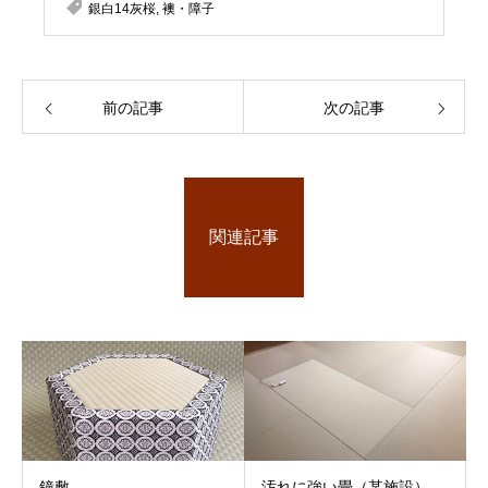
銀白14灰桜
,
襖・障子
前の記事
次の記事
関連記事
鐘敷
汚れに強い畳（某施設）