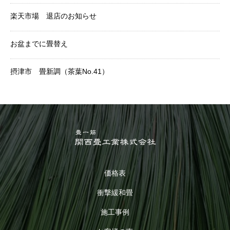
楽天市場 退店のお知らせ
お盆までに畳替え
摂津市 畳新調（茶葉No.41）
価格表
衝撃緩和畳
施工事例