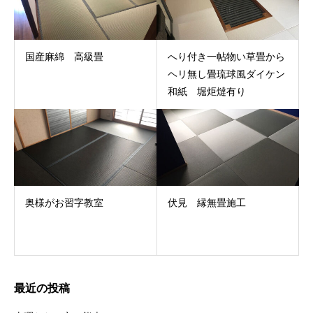
国産麻綿 高級畳
へり付き一帖物い草畳から
ヘリ無し畳琉球風ダイケン
和紙 堀炬燵有り
奥様がお習字教室
伏見 縁無畳施工
最近の投稿