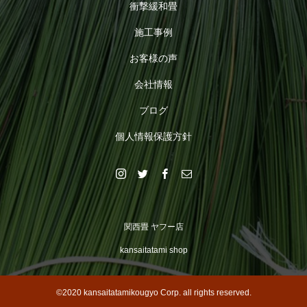
衝撃緩和畳
施工事例
お客様の声
会社情報
ブログ
個人情報保護方針
関西畳 ヤフー店
kansaitatami shop
©2020 kansaitatamikougyo Corp. all rights reserved.