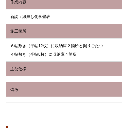
作業内容
新調：縁無し化学畳表
施工箇所
６帖敷き（半帖12枚）に収納庫２箇所と掘りごたつ
４帖敷き（半帖8枚）に収納庫４箇所
主な仕様
備考