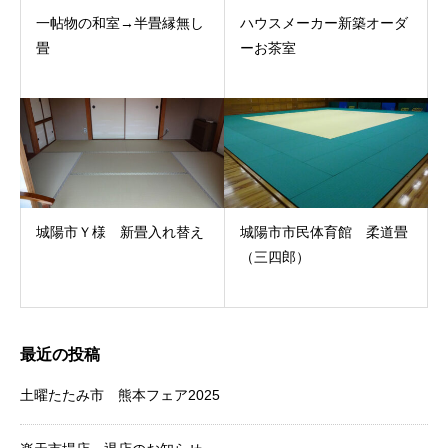
一帖物の和室→半畳縁無し
ハウスメーカー新築オーダ
畳
ーお茶室
城陽市Ｙ様 新畳入れ替え
城陽市市民体育館 柔道畳
（三四郎）
最近の投稿
土曜たたみ市 熊本フェア2025