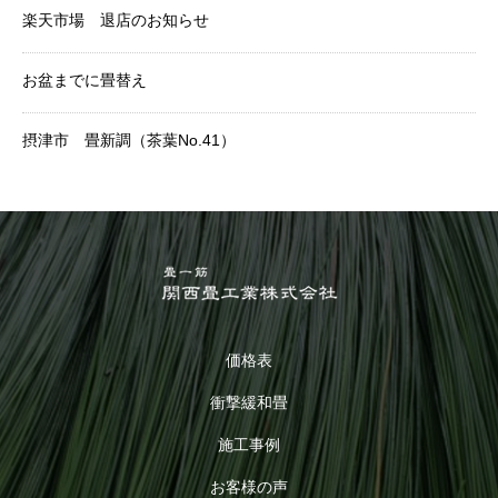
楽天市場 退店のお知らせ
お盆までに畳替え
摂津市 畳新調（茶葉No.41）
価格表
衝撃緩和畳
施工事例
お客様の声