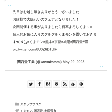
先日はお越し頂きありがとうございました！
お陰様で大賑わいのフェアとなりました！
次回開催する事がありましたら何卒よろしくま～⭐
個人的お気に入りのグルグルくまモンを置いておきま
す٩( ᐛ )و
#くまモン
#熊本
#京都
#城陽
#関西畳
#畳
pic.twitter.com/8U0Z6DTdfF
— 関西畳工業 (@kansaitatami)
May 29, 2023
スタッフブログ
くまモン
,
関西畳
,
土曜畳市