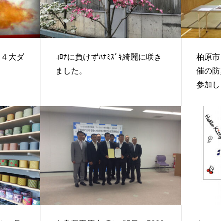
う４大ダ
ｺﾛﾅに負けずﾊﾅﾐｽﾞｷ綺麗に咲き
柏原市
ました。
催の防
参加し