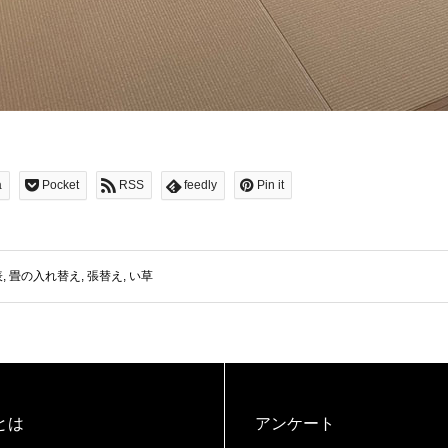
a
Pocket
RSS
feedly
Pin it
表
,
畳の入れ替え
,
張替え
,
い草
とは
アンケート