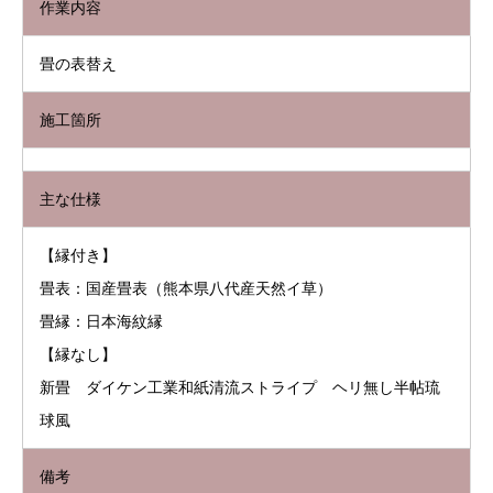
作業内容
畳の表替え
施工箇所
主な仕様
【縁付き】
畳表：国産畳表（熊本県八代産天然イ草）
畳縁：日本海紋縁
【縁なし】
新畳 ダイケン工業和紙清流ストライプ ヘリ無し半帖琉
球風
備考