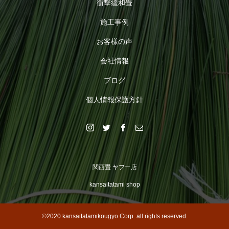
衝撃緩和畳
施工事例
お客様の声
会社情報
ブログ
個人情報保護方針
関西畳 ヤフー店
kansaitatami shop
©2020 kansaitatamikougyo Corp. all rights reserved.